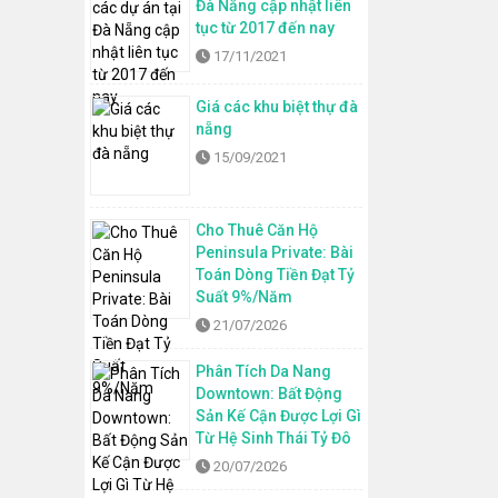
Đà Nẵng cập nhật liên
tục từ 2017 đến nay
17/11/2021
Giá các khu biệt thự đà
nẵng
15/09/2021
Cho Thuê Căn Hộ
Peninsula Private: Bài
Toán Dòng Tiền Đạt Tỷ
Suất 9%/Năm
21/07/2026
Phân Tích Da Nang
Downtown: Bất Động
Sản Kế Cận Được Lợi Gì
Từ Hệ Sinh Thái Tỷ Đô
20/07/2026