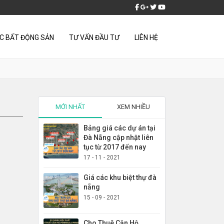
ỨC BẤT ĐỘNG SẢN
TƯ VẤN ĐẦU TƯ
LIÊN HỆ
MỚI NHẤT
XEM NHIỀU
Bảng giá các dự án tại
Đà Nẵng cập nhật liên
tục từ 2017 đến nay
17 - 11 - 2021
Giá các khu biệt thự đà
nẵng
15 - 09 - 2021
Cho Thuê Căn Hộ