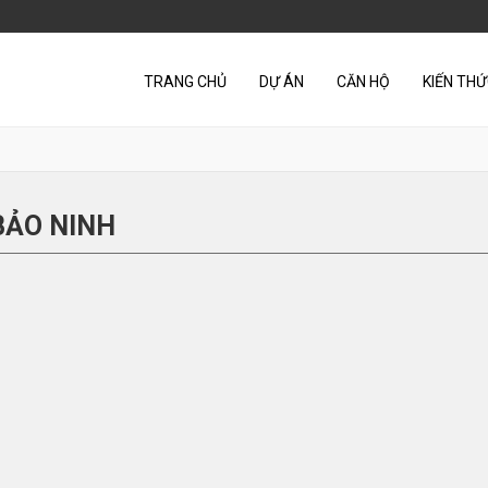
TRANG CHỦ
DỰ ÁN
CĂN HỘ
KIẾN TH
BẢO NINH