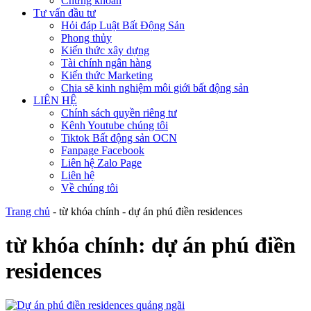
Chứng khoán
Tư vấn đầu tư
Hỏi đáp Luật Bất Động Sản
Phong thủy
Kiến thức xây dựng
Tài chính ngân hàng
Kiến thức Marketing
Chia sẽ kinh nghiệm môi giới bất động sản
LIÊN HỆ
Chính sách quyền riêng tư
Kênh Youtube chúng tôi
Tiktok Bất động sản OCN
Fanpage Facebook
Liên hệ Zalo Page
Liên hệ
Về chúng tôi
Trang chủ
-
từ khóa chính
-
dự án phú điền residences
từ khóa chính:
dự án phú điền
residences