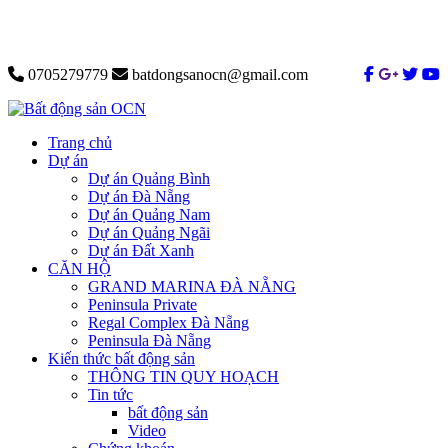
0705279779
batdongsanocn@gmail.com
Trang chủ
Dự án
Dự án Quảng Bình
Dự án Đà Nẵng
Dự án Quảng Nam
Dự án Quảng Ngãi
Dự án Đất Xanh
CĂN HỘ
GRAND MARINA ĐÀ NẴNG
Peninsula Private
Regal Complex Đà Nẵng
Peninsula Đà Nẵng
Kiến thức bất động sản
THÔNG TIN QUY HOẠCH
Tin tức
bất động sản
Video