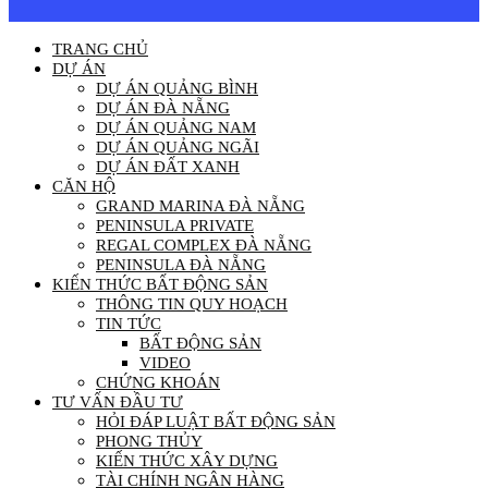
TRANG CHỦ
DỰ ÁN
DỰ ÁN QUẢNG BÌNH
DỰ ÁN ĐÀ NẴNG
DỰ ÁN QUẢNG NAM
DỰ ÁN QUẢNG NGÃI
DỰ ÁN ĐẤT XANH
CĂN HỘ
GRAND MARINA ĐÀ NẴNG
PENINSULA PRIVATE
REGAL COMPLEX ĐÀ NẴNG
PENINSULA ĐÀ NẴNG
KIẾN THỨC BẤT ĐỘNG SẢN
THÔNG TIN QUY HOẠCH
TIN TỨC
BẤT ĐỘNG SẢN
VIDEO
CHỨNG KHOÁN
TƯ VẤN ĐẦU TƯ
HỎI ĐÁP LUẬT BẤT ĐỘNG SẢN
PHONG THỦY
KIẾN THỨC XÂY DỰNG
TÀI CHÍNH NGÂN HÀNG