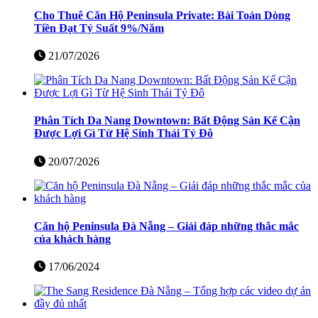
Cho Thuê Căn Hộ Peninsula Private: Bài Toán Dòng
Tiền Đạt Tỷ Suất 9%/Năm
21/07/2026
Phân Tích Da Nang Downtown: Bất Động Sản Kế Cận
Được Lợi Gì Từ Hệ Sinh Thái Tỷ Đô
20/07/2026
Căn hộ Peninsula Đà Nẵng – Giải đáp những thắc mắc
của khách hàng
17/06/2024