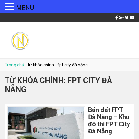
MENU
Trang chủ
-
từ khóa chính
-
fpt city đà nẵng
TỪ KHÓA CHÍNH:
FPT CITY ĐÀ
NẴNG
Bán đất FPT
Đà Nẵng – Khu
đô thị FPT City
Đà Nẵng