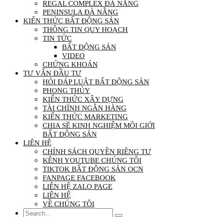
REGAL COMPLEX ĐÀ NẴNG
PENINSULA ĐÀ NẴNG
KIẾN THỨC BẤT ĐỘNG SẢN
THÔNG TIN QUY HOẠCH
TIN TỨC
BẤT ĐỘNG SẢN
VIDEO
CHỨNG KHOÁN
TƯ VẤN ĐẦU TƯ
HỎI ĐÁP LUẬT BẤT ĐỘNG SẢN
PHONG THỦY
KIẾN THỨC XÂY DỰNG
TÀI CHÍNH NGÂN HÀNG
KIẾN THỨC MARKETING
CHIA SẼ KINH NGHIỆM MÔI GIỚI
BẤT ĐỘNG SẢN
LIÊN HỆ
CHÍNH SÁCH QUYỀN RIÊNG TƯ
KÊNH YOUTUBE CHÚNG TÔI
TIKTOK BẤT ĐỘNG SẢN OCN
FANPAGE FACEBOOK
LIÊN HỆ ZALO PAGE
LIÊN HỆ
VỀ CHÚNG TÔI