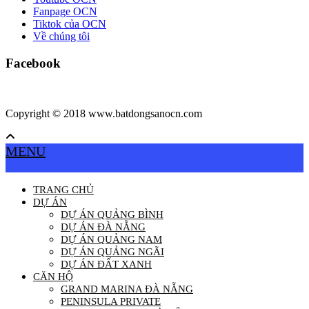
Fanpage OCN
Tiktok của OCN
Về chúng tôi
Facebook
Copyright © 2018 www.batdongsanocn.com
MENU
TRANG CHỦ
DỰ ÁN
DỰ ÁN QUẢNG BÌNH
DỰ ÁN ĐÀ NẴNG
DỰ ÁN QUẢNG NAM
DỰ ÁN QUẢNG NGÃI
DỰ ÁN ĐẤT XANH
CĂN HỘ
GRAND MARINA ĐÀ NẴNG
PENINSULA PRIVATE