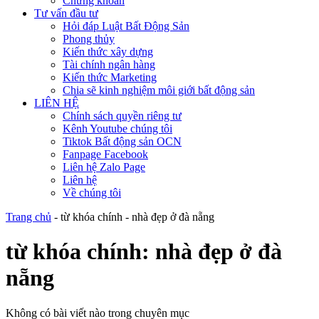
Chứng khoán
Tư vấn đầu tư
Hỏi đáp Luật Bất Động Sản
Phong thủy
Kiến thức xây dựng
Tài chính ngân hàng
Kiến thức Marketing
Chia sẽ kinh nghiệm môi giới bất động sản
LIÊN HỆ
Chính sách quyền riêng tư
Kênh Youtube chúng tôi
Tiktok Bất động sản OCN
Fanpage Facebook
Liên hệ Zalo Page
Liên hệ
Về chúng tôi
Trang chủ
-
từ khóa chính
-
nhà đẹp ở đà nẵng
từ khóa chính:
nhà đẹp ở đà
nẵng
Không có bài viết nào trong chuyên mục