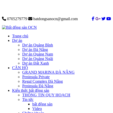
0705279779
batdongsanocn@gmail.com
Trang chủ
Dự án
Dự án Quảng Bình
Dự án Đà Nẵng
Dự án Quảng Nam
Dự án Quảng Ngãi
Dự án Đất Xanh
CĂN HỘ
GRAND MARINA ĐÀ NẴNG
Peninsula Private
Regal Complex Đà Nẵng
Peninsula Đà Nẵng
Kiến thức bất động sản
THÔNG TIN QUY HOẠCH
Tin tức
bất động sản
Video