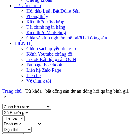
Chứng khoán
Tư vấn đầu tư
Hỏi đáp Luật Bất Động Sản
Phong thủy
Kiến thức xây dựng
Tài chính ngân hàng
Kiến thức Marketing
Chia sẽ kinh nghiệm môi giới bất động sản
LIÊN HỆ
Chính sách quyền riêng tư
Kênh Youtube chúng tôi
Tiktok Bất động sản OCN
Fanpage Facebook
Liên hệ Zalo Page
Liên hệ
Về chúng tôi
Trang chủ
-
Từ khóa
-
bất động sản dự án đồng hới quảng bình giá
rẻ