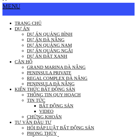
MENU
TRANG CHỦ
DỰ ÁN
DỰ ÁN QUẢNG BÌNH
DỰ ÁN ĐÀ NẴNG
DỰ ÁN QUẢNG NAM
DỰ ÁN QUẢNG NGÃI
DỰ ÁN ĐẤT XANH
CĂN HỘ
GRAND MARINA ĐÀ NẴNG
PENINSULA PRIVATE
REGAL COMPLEX ĐÀ NẴNG
PENINSULA ĐÀ NẴNG
KIẾN THỨC BẤT ĐỘNG SẢN
THÔNG TIN QUY HOẠCH
TIN TỨC
BẤT ĐỘNG SẢN
VIDEO
CHỨNG KHOÁN
TƯ VẤN ĐẦU TƯ
HỎI ĐÁP LUẬT BẤT ĐỘNG SẢN
PHONG THỦY