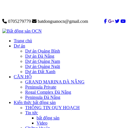
0705279779
batdongsanocn@gmail.com
Trang chủ
Dự án
Dự án Quảng Bình
Dự án Đà Nẵng
Dự án Quảng Nam
Dự án Quảng Ngãi
Dự án Đất Xanh
CĂN HỘ
GRAND MARINA ĐÀ NẴNG
Peninsula Private
Regal Complex Đà Nẵng
Peninsula Đà Nẵng
Kiến thức bất động sản
THÔNG TIN QUY HOẠCH
Tin tức
bất động sản
Video