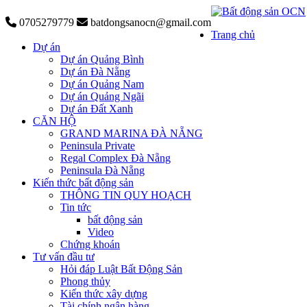
0705279779
batdongsanocn@gmail.com
Trang chủ
Dự án
Dự án Quảng Bình
Dự án Đà Nẵng
Dự án Quảng Nam
Dự án Quảng Ngãi
Dự án Đất Xanh
CĂN HỘ
GRAND MARINA ĐÀ NẴNG
Peninsula Private
Regal Complex Đà Nẵng
Peninsula Đà Nẵng
Kiến thức bất động sản
THÔNG TIN QUY HOẠCH
Tin tức
bất động sản
Video
Chứng khoán
Tư vấn đầu tư
Hỏi đáp Luật Bất Động Sản
Phong thủy
Kiến thức xây dựng
Tài chính ngân hàng