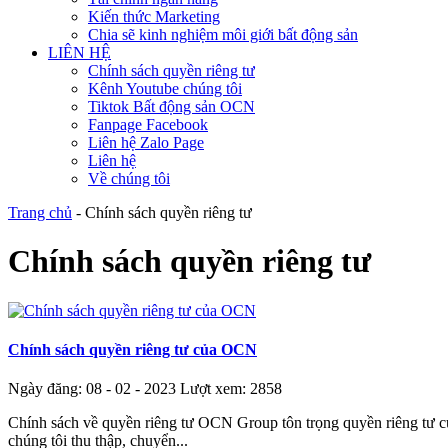
Kiến thức Marketing
Chia sẽ kinh nghiệm môi giới bất động sản
LIÊN HỆ
Chính sách quyền riêng tư
Kênh Youtube chúng tôi
Tiktok Bất động sản OCN
Fanpage Facebook
Liên hệ Zalo Page
Liên hệ
Về chúng tôi
Trang chủ
-
Chính sách quyền riêng tư
Chính sách quyền riêng tư
Chính sách quyền riêng tư của OCN
Ngày đăng: 08 - 02 - 2023
Lượt xem: 2858
Chính sách về quyền riêng tư OCN Group tôn trọng quyền riêng tư của
chúng tôi thu thập, chuyển...