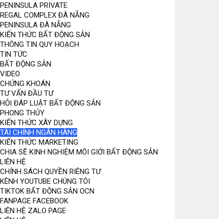
PENINSULA PRIVATE
REGAL COMPLEX ĐÀ NẴNG
PENINSULA ĐÀ NẴNG
KIẾN THỨC BẤT ĐỘNG SẢN
THÔNG TIN QUY HOẠCH
TIN TỨC
BẤT ĐỘNG SẢN
VIDEO
CHỨNG KHOÁN
TƯ VẤN ĐẦU TƯ
HỎI ĐÁP LUẬT BẤT ĐỘNG SẢN
PHONG THỦY
KIẾN THỨC XÂY DỰNG
TÀI CHÍNH NGÂN HÀNG
KIẾN THỨC MARKETING
CHIA SẼ KINH NGHIỆM MÔI GIỚI BẤT ĐỘNG SẢN
LIÊN HỆ
CHÍNH SÁCH QUYỀN RIÊNG TƯ
KÊNH YOUTUBE CHÚNG TÔI
TIKTOK BẤT ĐỘNG SẢN OCN
FANPAGE FACEBOOK
LIÊN HỆ ZALO PAGE