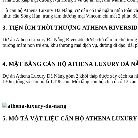
Từ căn hộ Athena Luxury Đà Nẵng, cư dân có thể ngắm nhìn toàn cảnh
như: cầu Sông Hàn, trung tâm thương mại Vincom chỉ mất 2 phút; đế
3. TIỆN ÍCH THỜI THƯỢNG ATHENA RIVERSI
Dự án Athena Luxury Đà Nẵng Riverside được chủ đầu tư chú trọng xây
trường mầm non trẻ em, khu thương mại dịch vụ, đường di đạo, đài p
4. MẶT BẰNG CĂN HỘ ATHENA LUXURY ĐÀ N
Dự án Athena Luxury Đà Nẵng gồm 2 khối tháp được xây cách xa nhau
130m, tổng số căn hộ là 1.196 căn. Mỗi tầng căn hộ chỉ có có 12 căn
5. MÔ TẢ VẬT LIỆU CĂN HỘ ATHENA LUXURY