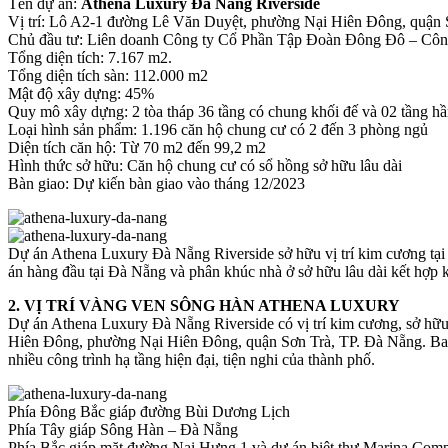
Tên dự án:
Athena Luxury Đà Nẵng Riverside
Vị trí: Lô A2-1 đường Lê Văn Duyệt, phường Nại Hiên Đông, quận 
Chủ đầu tư: Liên doanh Công ty Cổ Phần Tập Đoàn Đông Đô – C
Tổng diện tích: 7.167 m2.
Tổng diện tích sàn: 112.000 m2
Mật độ xây dựng: 45%
Quy mô xây dựng: 2 tòa tháp 36 tầng có chung khối đế và 02 tầng h
Loại hình sản phẩm: 1.196 căn hộ chung cư có 2 đến 3 phòng ngủ
Diện tích căn hộ: Từ 70 m2 đến 99,2 m2
Hình thức sở hữu: Căn hộ chung cư có sổ hồng sở hữu lâu dài
Bàn giao: Dự kiến bàn giao vào tháng 12/2023
Dự án Athena Luxury Đà Nẵng Riverside sở hữu vị trí kim cương tại g
án hàng đầu tại Đà Nẵng và phân khúc nhà ở sở hữu lâu dài kết hợp 
2. VỊ TRÍ VÀNG VEN SÔNG HÀN ATHENA LUXURY
Dự án Athena Luxury Đà Nẵng Riverside có vị trí kim cương, sở h
Hiên Đông, phường Nại Hiên Đông, quận Sơn Trà, TP. Đà Nẵng. B
nhiều công trình hạ tầng hiện đại, tiện nghi của thành phố.
Phía Đông Bắc giáp đường Bùi Dương Lịch
Phía Tây giáp Sông Hàn – Đà Nẵng
Phía Bắc giáp mặt đường Nại Hưng 1 và dự án biệt thự Marina Com