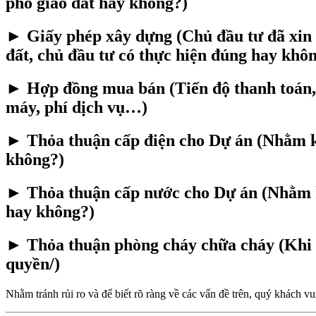
phố giao đất hay không?)
► Giấy phép xây dựng (Chủ đầu tư đã xin p
đất, chủ đầu tư có thực hiện đúng hay khô
► Hợp đồng mua bán (Tiến độ thanh toán, t
máy, phí dịch vụ…)
► Thỏa thuận cấp điện cho Dự án (Nhằm kh
không?)
► Thỏa thuận cấp nước cho Dự án (Nhằm kh
hay không?)
► Thỏa thuận phòng cháy chữa cháy (Khi b
quyền/)
Nhằm tránh rủi ro và để biết rõ ràng về các vấn đề trên, quý khách vu