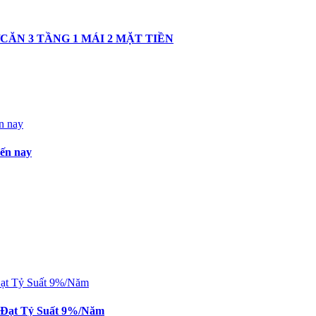
CĂN 3 TẦNG 1 MÁI 2 MẶT TIỀN
đến nay
n Đạt Tỷ Suất 9%/Năm