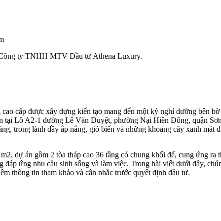
ầm
 Công ty TNHH MTV Đầu tư Athena Luxury.
 cao cấp được xây dựng kiến tạo mang đến một kỷ nghỉ dưỡng bên bờ vị
n tại Lô A2-1 đường Lê Văn Duyệt, phường Nại Hiên Đông, quận Sơn 
ãng, trong lành đầy ắp nắng, gió biển và những khoảng cây xanh mát 
2, dự án gồm 2 tòa tháp cao 36 tầng có chung khối đế, cung ứng ra th
g đáp ứng nhu cầu sinh sống và làm việc. Trong bài viết dưới đây, chún
êm thông tin tham khảo và cân nhắc trước quyết định đầu tư.