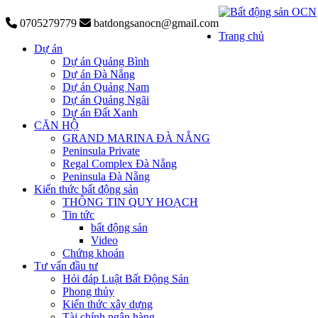
0705279779
batdongsanocn@gmail.com
Trang chủ
Dự án
Dự án Quảng Bình
Dự án Đà Nẵng
Dự án Quảng Nam
Dự án Quảng Ngãi
Dự án Đất Xanh
CĂN HỘ
GRAND MARINA ĐÀ NẴNG
Peninsula Private
Regal Complex Đà Nẵng
Peninsula Đà Nẵng
Kiến thức bất động sản
THÔNG TIN QUY HOẠCH
Tin tức
bất động sản
Video
Chứng khoán
Tư vấn đầu tư
Hỏi đáp Luật Bất Động Sản
Phong thủy
Kiến thức xây dựng
Tài chính ngân hàng