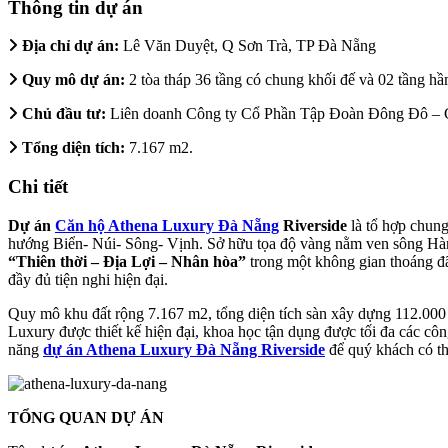
Thông tin dự án
Địa chỉ dự án:
Lê Văn Duyệt, Q Sơn Trà, TP Đà Nẵng
Quy mô dự án:
2 tòa tháp 36 tầng có chung khối đế và 02 tầng h
Chủ đầu tư:
Liên doanh Công ty Cổ Phần Tập Đoàn Đông Đô –
Tổng diện tích:
7.167 m2.
Chi tiết
Dự án
Căn hộ Athena Luxury Đà Nẵng
Riverside
là tổ hợp chung
hướng Biển- Núi- Sông- Vịnh. Sở hữu tọa độ vàng nằm ven sông Hà
“Thiên thời – Địa Lợi – Nhân hòa”
trong một không gian thoáng đ
đầy đủ tiện nghi hiện đại.
Quy mô khu đất rộng 7.167 m2, tổng diện tích sàn xây dựng 112.000 m
Luxury được thiết kế hiện đại, khoa học tận dụng được tối đa các côn
năng
dự án Athena Luxury Đà Nẵng Riverside
để quý khách có th
TỔNG QUAN DỰ ÁN