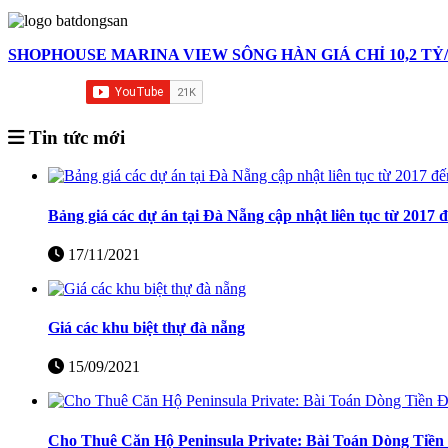
SHOPHOUSE MARINA VIEW SÔNG HÀN GIÁ CHỈ 10,2 TỶ/
Tin tức mới
Bảng giá các dự án tại Đà Nẵng cập nhật liên tục từ 2017 
17/11/2021
Giá các khu biệt thự đà nẵng
15/09/2021
Cho Thuê Căn Hộ Peninsula Private: Bài Toán Dòng Tiề