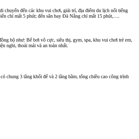
uyển đến các khu vui chơi, giải trí, địa điểm du lịch nổi tiếng
iển chỉ mất 5 phút; đến sân bay Đà Nẵng chỉ mất 15 phút,….
ng bộ như: Bể bơi vô cực, siêu thị, gym, spa, khu vui chơi trẻ em,
n nghi, thoải mái và an toàn nhất.
 chung 3 tầng khối đế và 2 tầng hầm, tổng chiều cao công trình