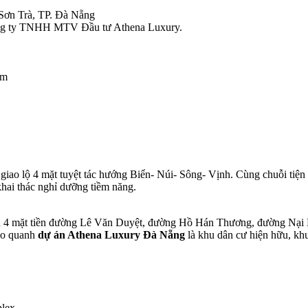
Sơn Trà, TP. Đà Nẵng
ông ty TNHH MTV Đầu tư Athena Luxury.
ầm
iao lộ 4 mặt tuyệt tác hướng Biển- Núi- Sông- Vịnh. Cùng chuỗi tiện 
khai thác nghỉ dưỡng tiềm năng.
ữu 4 mặt tiền đường Lê Văn Duyệt, đường Hồ Hán Thương, đường Nại
ao quanh
dự án Athena Luxury Đà Nẵng
là khu dân cư hiện hữu, kh
plex