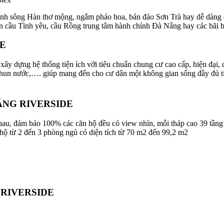
 sông Hàn thơ mộng, ngắm pháo hoa, bán đảo Sơn Trà hay dễ dàng di ch
n cầu Tình yêu, cầu Rồng trung tâm hành chính Đà Nẵng hay các bãi b
DE
 dựng hệ thống tiện ích với tiêu chuẩn chung cư cao cấp, hiện đại, đồ
hun nước,…. giúp mang đến cho cư dân một không gian sống đầy đủ tiệ
ẴNG RIVERSIDE
, đảm bảo 100% các căn hộ đều có view nhìn, mỗi tháp cao 39 tầng có
 hộ từ 2 đến 3 phòng ngủ có diện tích từ 70 m2 đến 99,2 m2
 RIVERSIDE