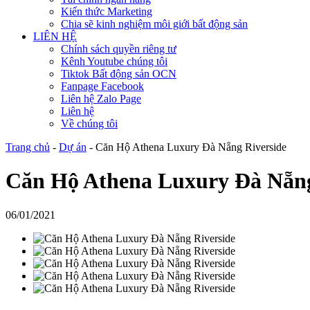
Kiến thức Marketing
Chia sẽ kinh nghiệm môi giới bất động sản
LIÊN HỆ
Chính sách quyền riêng tư
Kênh Youtube chúng tôi
Tiktok Bất động sản OCN
Fanpage Facebook
Liên hệ Zalo Page
Liên hệ
Về chúng tôi
Trang chủ
-
Dự án
-
Căn Hộ Athena Luxury Đà Nẵng Riverside
Căn Hộ Athena Luxury Đà Nẵng
06/01/2021