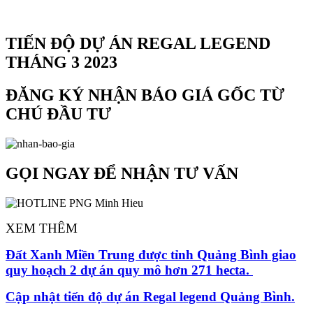
TIẾN ĐỘ DỰ ÁN REGAL LEGEND
THÁNG 3 2023
ĐĂNG KÝ NHẬN BÁO GIÁ GỐC TỪ
CHÚ ĐẦU TƯ
GỌI NGAY ĐỂ NHẬN TƯ VẤN
XEM THÊM
Đất Xanh Miền Trung được tỉnh Quảng Bình giao
quy hoạch 2 dự án quy mô hơn 271 hecta.
Cập nhật tiến độ dự án Regal legend Quảng Bình.