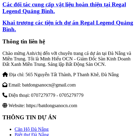
Các đối tác cung cấp vật liệu hoàn thiện tại Regal
Legend Quảng Bình.
Khai trương các tiện ích dự án Regal Legend Quảng
Bình.
Thông tin liên hệ
Chào mừng Anh/chị đến với chuyên trang cá dự án tại Đà Nẵng và
Miền Trung. Tôi là Minh Hiếu OCN - Giám Đốc Sàn Kinh Doanh
Đất Xanh Miền Trung. Sáng lập Bất Động Sản OCN.
Địa chỉ:
565 Nguyễn Tất Thành, P Thanh Khê, Đà Nẵng
Email:
batdongsanocn@gmail.com
Điện thoại:
0707279779 - 0705279779
Website:
https://batdongsanocn.com
THÔNG TIN DỰ ÁN
Căn Hộ Đà Nẵng
Biệt thự Đà Nẵng