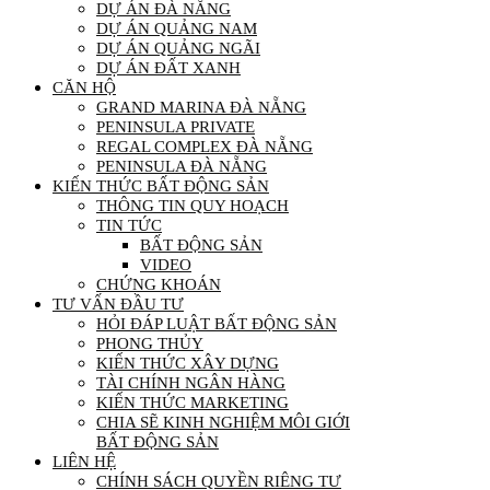
DỰ ÁN ĐÀ NẴNG
DỰ ÁN QUẢNG NAM
DỰ ÁN QUẢNG NGÃI
DỰ ÁN ĐẤT XANH
CĂN HỘ
GRAND MARINA ĐÀ NẴNG
PENINSULA PRIVATE
REGAL COMPLEX ĐÀ NẴNG
PENINSULA ĐÀ NẴNG
KIẾN THỨC BẤT ĐỘNG SẢN
THÔNG TIN QUY HOẠCH
TIN TỨC
BẤT ĐỘNG SẢN
VIDEO
CHỨNG KHOÁN
TƯ VẤN ĐẦU TƯ
HỎI ĐÁP LUẬT BẤT ĐỘNG SẢN
PHONG THỦY
KIẾN THỨC XÂY DỰNG
TÀI CHÍNH NGÂN HÀNG
KIẾN THỨC MARKETING
CHIA SẼ KINH NGHIỆM MÔI GIỚI
BẤT ĐỘNG SẢN
LIÊN HỆ
CHÍNH SÁCH QUYỀN RIÊNG TƯ