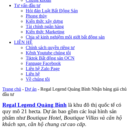
Chứng khoán
Tư vấn đầu tư
Hỏi đáp Luật Bất Động Sản
Phong thủy
Kiến thức xây dựng
Tài chính ngân hàng
Kiến thức Marketing
Chia sẽ kinh nghiệm môi giới bất động sản
LIÊN HỆ
Chính sách quyền riêng tư
Kênh Youtube chúng tôi
Tiktok Bất động sản OCN
Fanpage Facebook
Liên hệ Zalo Page
Liên hệ
Về chúng tôi
Trang chủ
-
Dự án
-
Regal Legend Quảng Bình Nhận bảng giá chủ
đầu tư
Regal Legend Quảng Bình
là khu đô thị quốc tế có
quy mô 21 hecta. Dự án bao gồm các loại hình sản
phẩm như
Boutique Hotel, Boutique Villas và căn hộ
khách sạn, căn hộ chung cư cao cấp.