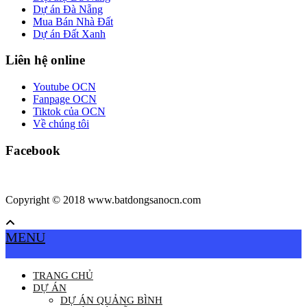
Dự án Đà Nẵng
Mua Bán Nhà Đất
Dự án Đất Xanh
Liên hệ online
Youtube OCN
Fanpage OCN
Tiktok của OCN
Về chúng tôi
Facebook
Copyright © 2018 www.batdongsanocn.com
MENU
TRANG CHỦ
DỰ ÁN
DỰ ÁN QUẢNG BÌNH