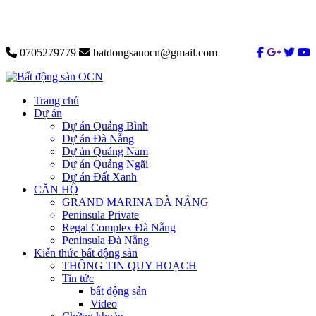
0705279779
batdongsanocn@gmail.com
Trang chủ
Dự án
Dự án Quảng Bình
Dự án Đà Nẵng
Dự án Quảng Nam
Dự án Quảng Ngãi
Dự án Đất Xanh
CĂN HỘ
GRAND MARINA ĐÀ NẴNG
Peninsula Private
Regal Complex Đà Nẵng
Peninsula Đà Nẵng
Kiến thức bất động sản
THÔNG TIN QUY HOẠCH
Tin tức
bất động sản
Video