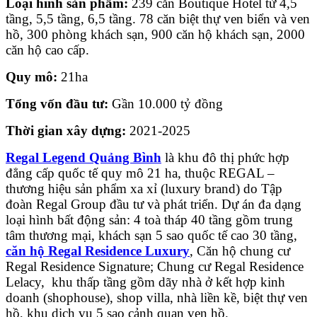
Loại hình sản phẩm:
239 căn Boutique Hotel từ 4,5
tầng, 5,5 tầng, 6,5 tầng. 78 căn biệt thự ven biển và ven
hồ, 300 phòng khách sạn, 900 căn hộ khách sạn, 2000
căn hộ cao cấp.
Quy mô:
21ha
Tổng vốn đầu tư:
Gần 10.000 tỷ đồng
Thời gian xây dựng:
2021-2025
Regal Legend Quảng Bình
là khu đô thị phức hợp
đẳng cấp quốc tế quy mô 21 ha, thuộc REGAL –
thương hiệu sản phẩm xa xỉ (luxury brand) do Tập
đoàn Regal Group đầu tư và phát triển. Dự án đa dạng
loại hình bất động sản: 4 toà tháp 40 tầng gồm trung
tâm thương mại, khách sạn 5 sao quốc tế cao 30 tầng,
căn hộ Regal Residence Luxury
, Căn hộ chung cư
Regal Residence Signature; Chung cư Regal Residence
Lelacy, khu thấp tầng gồm dãy nhà ở kết hợp kinh
doanh (shophouse), shop villa, nhà liền kề, biệt thự ven
hồ, khu dịch vụ 5 sao cảnh quan ven hồ.