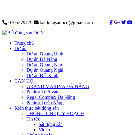
0705279779
batdongsanocn@gmail.com
Trang chủ
Dự án
Dự án Quảng Bình
Dự án Đà Nẵng
Dự án Quảng Nam
Dự án Quảng Ngãi
Dự án Đất Xanh
CĂN HỘ
GRAND MARINA ĐÀ NẴNG
Peninsula Private
Regal Complex Đà Nẵng
Peninsula Đà Nẵng
Kiến thức bất động sản
THÔNG TIN QUY HOẠCH
Tin tức
bất động sản
Video