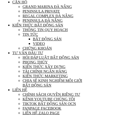
CĂN HỘ
GRAND MARINA ĐÀ NẴNG
PENINSULA PRIVATE
REGAL COMPLEX ĐÀ NẴNG
PENINSULA ĐÀ NẴNG
KIẾN THỨC BẤT ĐỘNG SẢN
THÔNG TIN QUY HOẠCH
TIN TỨC
BẤT ĐỘNG SẢN
VIDEO
CHỨNG KHOÁN
TƯ VẤN ĐẦU TƯ
HỎI ĐÁP LUẬT BẤT ĐỘNG SẢN
PHONG THỦY
KIẾN THỨC XÂY DỰNG
TÀI CHÍNH NGÂN HÀNG
KIẾN THỨC MARKETING
CHIA SẼ KINH NGHIỆM MÔI GIỚI
BẤT ĐỘNG SẢN
LIÊN HỆ
CHÍNH SÁCH QUYỀN RIÊNG TƯ
KÊNH YOUTUBE CHÚNG TÔI
TIKTOK BẤT ĐỘNG SẢN OCN
FANPAGE FACEBOOK
LIÊN HỆ ZALO PAGE