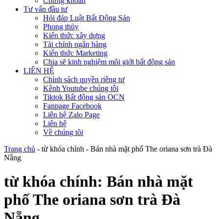
Chứng khoán
Tư vấn đầu tư
Hỏi đáp Luật Bất Động Sản
Phong thủy
Kiến thức xây dựng
Tài chính ngân hàng
Kiến thức Marketing
Chia sẽ kinh nghiệm môi giới bất động sản
LIÊN HỆ
Chính sách quyền riêng tư
Kênh Youtube chúng tôi
Tiktok Bất động sản OCN
Fanpage Facebook
Liên hệ Zalo Page
Liên hệ
Về chúng tôi
Trang chủ
-
từ khóa chính
-
Bán nhà mặt phố The oriana sơn trà Đà
Nẵng
từ khóa chính:
Bán nhà mặt
phố The oriana sơn trà Đà
Nẵng