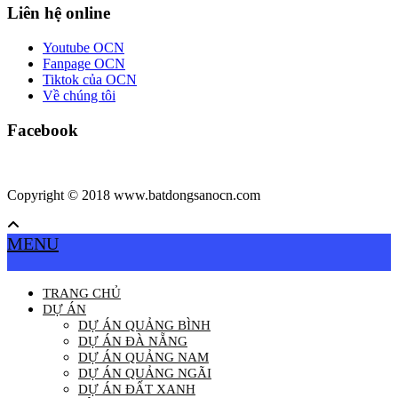
Liên hệ online
Youtube OCN
Fanpage OCN
Tiktok của OCN
Về chúng tôi
Facebook
Copyright © 2018 www.batdongsanocn.com
MENU
TRANG CHỦ
DỰ ÁN
DỰ ÁN QUẢNG BÌNH
DỰ ÁN ĐÀ NẴNG
DỰ ÁN QUẢNG NAM
DỰ ÁN QUẢNG NGÃI
DỰ ÁN ĐẤT XANH