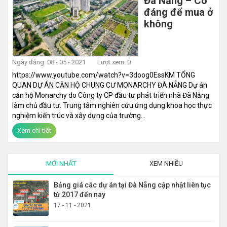
Đà Nẵng – Có
đáng để mua ở
không
Ngày đăng: 08 - 05 - 2021
Lượt xem: 0
https://www.youtube.com/watch?v=3doog0EssKM TỔNG
QUAN DỰ ÁN CĂN HỘ CHUNG CƯ MONARCHY ĐÀ NẴNG Dự án
căn hộ Monarchy do Công ty CP đầu tư phát triển nhà Đà Nẵng
làm chủ đầu tư. Trung tâm nghiên cứu ứng dụng khoa học thực
nghiệm kiến trúc và xây dựng của trường...
Xem chi tiết
MỚI NHẤT
XEM NHIỀU
Bảng giá các dự án tại Đà Nẵng cập nhật liên tục
từ 2017 đến nay
17 - 11 - 2021