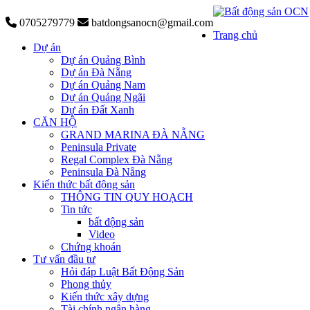
0705279779
batdongsanocn@gmail.com
Trang chủ
Dự án
Dự án Quảng Bình
Dự án Đà Nẵng
Dự án Quảng Nam
Dự án Quảng Ngãi
Dự án Đất Xanh
CĂN HỘ
GRAND MARINA ĐÀ NẴNG
Peninsula Private
Regal Complex Đà Nẵng
Peninsula Đà Nẵng
Kiến thức bất động sản
THÔNG TIN QUY HOẠCH
Tin tức
bất động sản
Video
Chứng khoán
Tư vấn đầu tư
Hỏi đáp Luật Bất Động Sản
Phong thủy
Kiến thức xây dựng
Tài chính ngân hàng