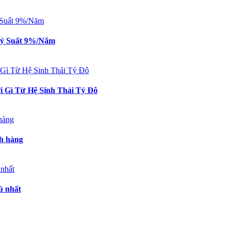
 Tỷ Suất 9%/Năm
 Gì Từ Hệ Sinh Thái Tỷ Đô
ch hàng
ủ nhất