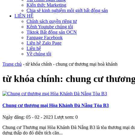
Kiến thức Marketing
Chia sẽ kinh nghiệm môi giới bất động sản
LIÊN HỆ
Chính sách quyền riêng tư
Kênh Youtube chúng tôi
Tiktok Bất động sản OCN
Fanpage Facebook
Liên hệ Zalo Page
Liên hệ
Về chúng tôi
Trang chủ
-
từ khóa chính
-
chung cư thương mại hoà khánh
từ khóa chính:
chung cư thươn
Chung cư thương mại Hòa Khánh Đà Nẵng Tòa B3
Ngày đăng: 05 - 02 - 2023
Lượt xem: 0
Chung cư Thương mại Hòa Khánh Đà Nẵng B3 là tòa thương mại duy n
dựng thấp do đó diện tích căn...