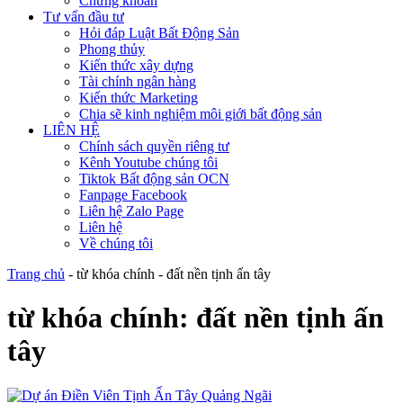
Chứng khoán
Tư vấn đầu tư
Hỏi đáp Luật Bất Động Sản
Phong thủy
Kiến thức xây dựng
Tài chính ngân hàng
Kiến thức Marketing
Chia sẽ kinh nghiệm môi giới bất động sản
LIÊN HỆ
Chính sách quyền riêng tư
Kênh Youtube chúng tôi
Tiktok Bất động sản OCN
Fanpage Facebook
Liên hệ Zalo Page
Liên hệ
Về chúng tôi
Trang chủ
-
từ khóa chính
-
đất nền tịnh ấn tây
từ khóa chính:
đất nền tịnh ấn
tây