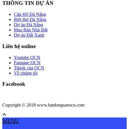
THÔNG TIN DỰ ÁN
Căn Hộ Đà Nẵng
Biệt thự Đà Nẵng
Dự án Đà Nẵng
Mua Bán Nhà Đất
Dự án Đất Xanh
Liên hệ online
Youtube OCN
Fanpage OCN
Tiktok của OCN
Về chúng tôi
Facebook
Copyright © 2018 www.batdongsanocn.com
MENU