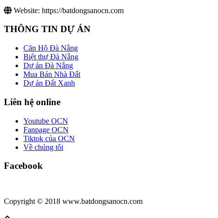
Website:
https://batdongsanocn.com
THÔNG TIN DỰ ÁN
Căn Hộ Đà Nẵng
Biệt thự Đà Nẵng
Dự án Đà Nẵng
Mua Bán Nhà Đất
Dự án Đất Xanh
Liên hệ online
Youtube OCN
Fanpage OCN
Tiktok của OCN
Về chúng tôi
Facebook
Copyright © 2018 www.batdongsanocn.com