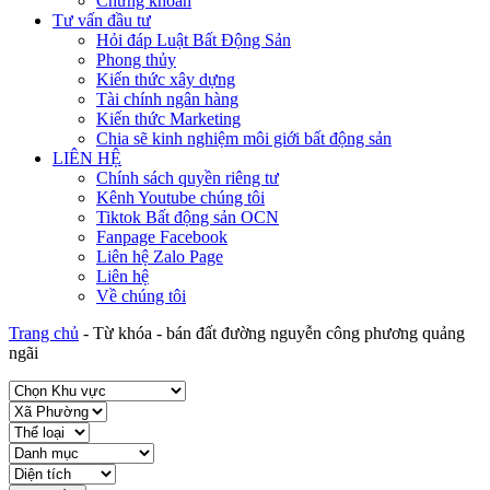
Chứng khoán
Tư vấn đầu tư
Hỏi đáp Luật Bất Động Sản
Phong thủy
Kiến thức xây dựng
Tài chính ngân hàng
Kiến thức Marketing
Chia sẽ kinh nghiệm môi giới bất động sản
LIÊN HỆ
Chính sách quyền riêng tư
Kênh Youtube chúng tôi
Tiktok Bất động sản OCN
Fanpage Facebook
Liên hệ Zalo Page
Liên hệ
Về chúng tôi
Trang chủ
-
Từ khóa
-
bán đất đường nguyễn công phương quảng
ngãi