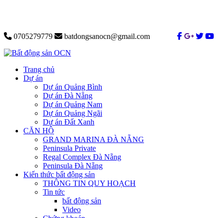
0705279779
batdongsanocn@gmail.com
Trang chủ
Dự án
Dự án Quảng Bình
Dự án Đà Nẵng
Dự án Quảng Nam
Dự án Quảng Ngãi
Dự án Đất Xanh
CĂN HỘ
GRAND MARINA ĐÀ NẴNG
Peninsula Private
Regal Complex Đà Nẵng
Peninsula Đà Nẵng
Kiến thức bất động sản
THÔNG TIN QUY HOẠCH
Tin tức
bất động sản
Video