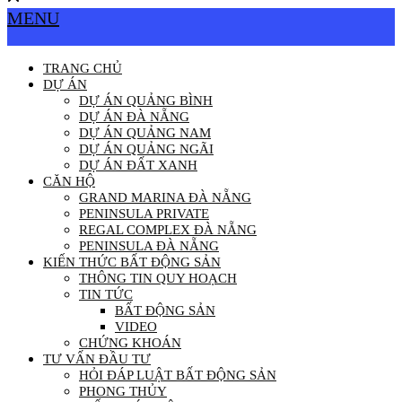
MENU
TRANG CHỦ
DỰ ÁN
DỰ ÁN QUẢNG BÌNH
DỰ ÁN ĐÀ NẴNG
DỰ ÁN QUẢNG NAM
DỰ ÁN QUẢNG NGÃI
DỰ ÁN ĐẤT XANH
CĂN HỘ
GRAND MARINA ĐÀ NẴNG
PENINSULA PRIVATE
REGAL COMPLEX ĐÀ NẴNG
PENINSULA ĐÀ NẴNG
KIẾN THỨC BẤT ĐỘNG SẢN
THÔNG TIN QUY HOẠCH
TIN TỨC
BẤT ĐỘNG SẢN
VIDEO
CHỨNG KHOÁN
TƯ VẤN ĐẦU TƯ
HỎI ĐÁP LUẬT BẤT ĐỘNG SẢN
PHONG THỦY