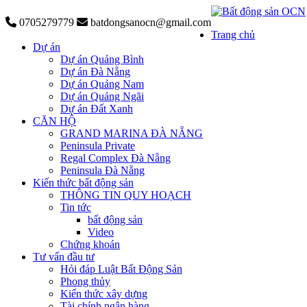
0705279779
batdongsanocn@gmail.com
Trang chủ
Dự án
Dự án Quảng Bình
Dự án Đà Nẵng
Dự án Quảng Nam
Dự án Quảng Ngãi
Dự án Đất Xanh
CĂN HỘ
GRAND MARINA ĐÀ NẴNG
Peninsula Private
Regal Complex Đà Nẵng
Peninsula Đà Nẵng
Kiến thức bất động sản
THÔNG TIN QUY HOẠCH
Tin tức
bất động sản
Video
Chứng khoán
Tư vấn đầu tư
Hỏi đáp Luật Bất Động Sản
Phong thủy
Kiến thức xây dựng
Tài chính ngân hàng