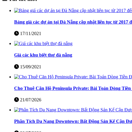
Bảng giá các dự án tại Đà Nẵng cập nhật liên tục từ 2017 
17/11/2021
Giá các khu biệt thự đà nẵng
15/09/2021
Cho Thuê Căn Hộ Peninsula Private: Bài Toán Dòng Tiề
21/07/2026
Phân Tích Da Nang Downtown: Bất Động Sản Kế Cận Đượ