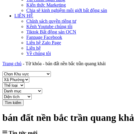
Kiến thức Marketing
Chia sẽ kinh nghiệm môi giới bất động sản
LIÊN HỆ
Chính sách quyền riêng tư
Kênh Youtube chúng tôi
Tiktok Bất động sản OCN
Fanpage Facebook
Liên hệ Zalo Page
Liên hệ
Về chúng tôi
Trang chủ
-
Từ khóa
-
bán đất nền bắc trần quang khải
Tìm kiếm
bán đất nền bắc trần quang khả
Tin tức mới