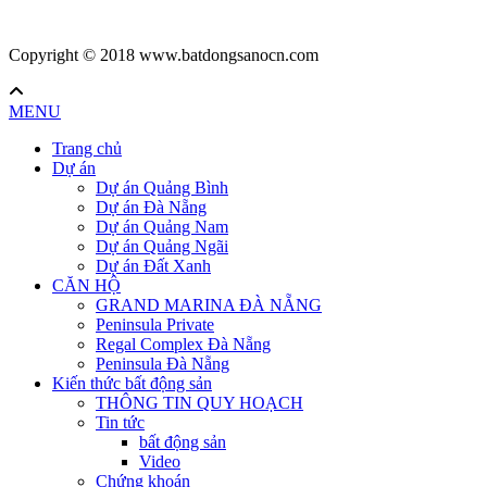
Copyright © 2018 www.batdongsanocn.com
MENU
Trang chủ
Dự án
Dự án Quảng Bình
Dự án Đà Nẵng
Dự án Quảng Nam
Dự án Quảng Ngãi
Dự án Đất Xanh
CĂN HỘ
GRAND MARINA ĐÀ NẴNG
Peninsula Private
Regal Complex Đà Nẵng
Peninsula Đà Nẵng
Kiến thức bất động sản
THÔNG TIN QUY HOẠCH
Tin tức
bất động sản
Video
Chứng khoán