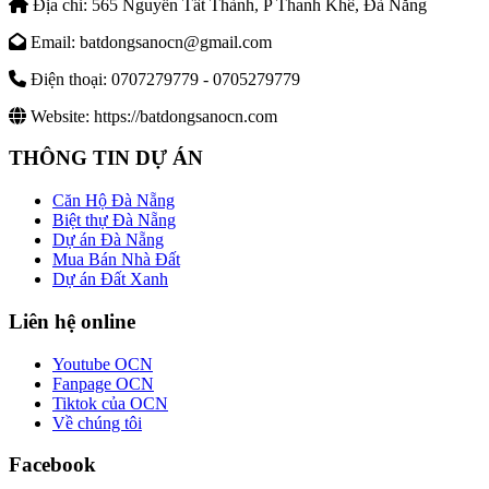
Địa chỉ:
565 Nguyễn Tất Thành, P Thanh Khê, Đà Nẵng
Email:
batdongsanocn@gmail.com
Điện thoại:
0707279779 - 0705279779
Website:
https://batdongsanocn.com
THÔNG TIN DỰ ÁN
Căn Hộ Đà Nẵng
Biệt thự Đà Nẵng
Dự án Đà Nẵng
Mua Bán Nhà Đất
Dự án Đất Xanh
Liên hệ online
Youtube OCN
Fanpage OCN
Tiktok của OCN
Về chúng tôi
Facebook