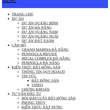
MENU
TRANG CHỦ
DỰ ÁN
DỰ ÁN QUẢNG BÌNH
DỰ ÁN ĐÀ NẴNG
DỰ ÁN QUẢNG NAM
DỰ ÁN QUẢNG NGÃI
DỰ ÁN ĐẤT XANH
CĂN HỘ
GRAND MARINA ĐÀ NẴNG
PENINSULA PRIVATE
REGAL COMPLEX ĐÀ NẴNG
PENINSULA ĐÀ NẴNG
KIẾN THỨC BẤT ĐỘNG SẢN
THÔNG TIN QUY HOẠCH
TIN TỨC
BẤT ĐỘNG SẢN
VIDEO
CHỨNG KHOÁN
TƯ VẤN ĐẦU TƯ
HỎI ĐÁP LUẬT BẤT ĐỘNG SẢN
PHONG THỦY
KIẾN THỨC XÂY DỰNG