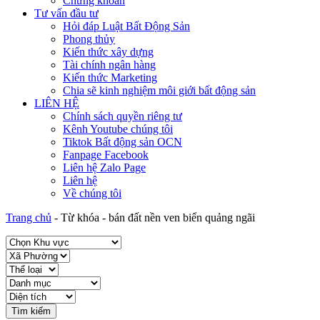
Chứng khoán
Tư vấn đầu tư
Hỏi đáp Luật Bất Động Sản
Phong thủy
Kiến thức xây dựng
Tài chính ngân hàng
Kiến thức Marketing
Chia sẽ kinh nghiệm môi giới bất động sản
LIÊN HỆ
Chính sách quyền riêng tư
Kênh Youtube chúng tôi
Tiktok Bất động sản OCN
Fanpage Facebook
Liên hệ Zalo Page
Liên hệ
Về chúng tôi
Trang chủ
-
Từ khóa
-
bán đất nền ven biển quảng ngãi
Tìm kiếm