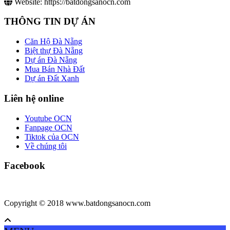
Website:
https://batdongsanocn.com
THÔNG TIN DỰ ÁN
Căn Hộ Đà Nẵng
Biệt thự Đà Nẵng
Dự án Đà Nẵng
Mua Bán Nhà Đất
Dự án Đất Xanh
Liên hệ online
Youtube OCN
Fanpage OCN
Tiktok của OCN
Về chúng tôi
Facebook
Copyright © 2018 www.batdongsanocn.com