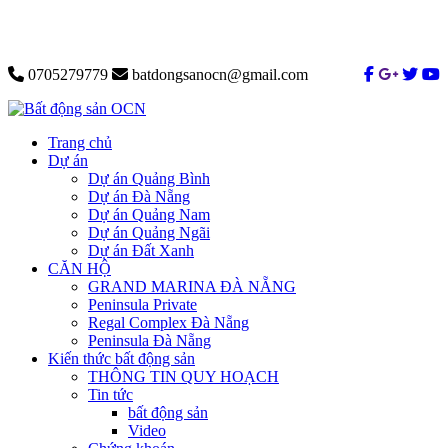
0705279779
batdongsanocn@gmail.com
Trang chủ
Dự án
Dự án Quảng Bình
Dự án Đà Nẵng
Dự án Quảng Nam
Dự án Quảng Ngãi
Dự án Đất Xanh
CĂN HỘ
GRAND MARINA ĐÀ NẴNG
Peninsula Private
Regal Complex Đà Nẵng
Peninsula Đà Nẵng
Kiến thức bất động sản
THÔNG TIN QUY HOẠCH
Tin tức
bất động sản
Video