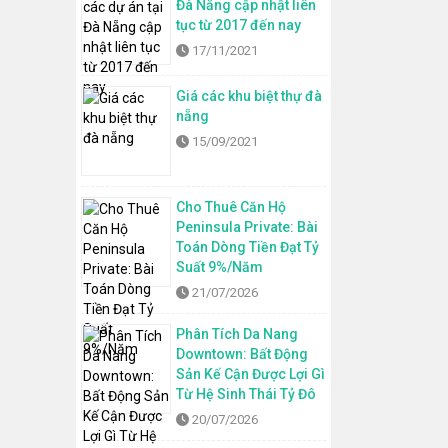
Đà Nẵng cập nhật liên
tục từ 2017 đến nay
17/11/2021
Giá các khu biệt thự đà
nẵng
15/09/2021
Cho Thuê Căn Hộ
Peninsula Private: Bài
Toán Dòng Tiền Đạt Tỷ
Suất 9%/Năm
21/07/2026
Phân Tích Da Nang
Downtown: Bất Động
Sản Kế Cận Được Lợi Gì
Từ Hệ Sinh Thái Tỷ Đô
20/07/2026