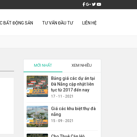
ỨC BẤT ĐỘNG SẢN
TƯ VẤN ĐẦU TƯ
LIÊN HỆ
MỚI NHẤT
XEM NHIỀU
Bảng giá các dự án tại
Đà Nẵng cập nhật liên
tục từ 2017 đến nay
17 - 11 - 2021
Giá các khu biệt thự đà
nẵng
15 - 09 - 2021
Cho Thuê Căn Hộ