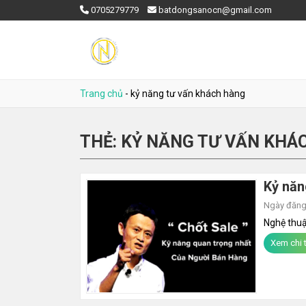
0705279779
batdongsanocn@gmail.com
Trang chủ
-
kỷ năng tư vấn khách hàng
THẺ:
KỶ NĂNG TƯ VẤN KHÁ
Kỷ năn
Ngày đăng:
Nghệ thuậ
Xem chi t