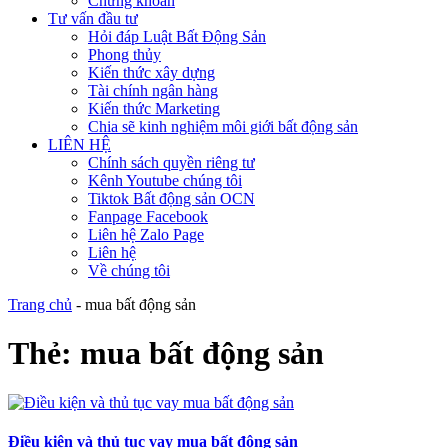
Chứng khoán
Tư vấn đầu tư
Hỏi đáp Luật Bất Động Sản
Phong thủy
Kiến thức xây dựng
Tài chính ngân hàng
Kiến thức Marketing
Chia sẽ kinh nghiệm môi giới bất động sản
LIÊN HỆ
Chính sách quyền riêng tư
Kênh Youtube chúng tôi
Tiktok Bất động sản OCN
Fanpage Facebook
Liên hệ Zalo Page
Liên hệ
Về chúng tôi
Trang chủ
-
mua bất động sản
Thẻ:
mua bất động sản
Điều kiện và thủ tục vay mua bất động sản