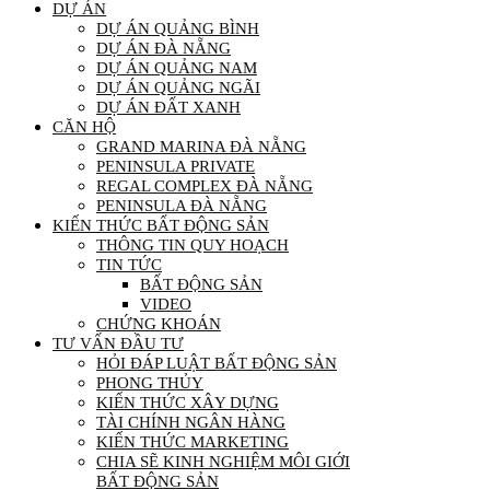
DỰ ÁN
DỰ ÁN QUẢNG BÌNH
DỰ ÁN ĐÀ NẴNG
DỰ ÁN QUẢNG NAM
DỰ ÁN QUẢNG NGÃI
DỰ ÁN ĐẤT XANH
CĂN HỘ
GRAND MARINA ĐÀ NẴNG
PENINSULA PRIVATE
REGAL COMPLEX ĐÀ NẴNG
PENINSULA ĐÀ NẴNG
KIẾN THỨC BẤT ĐỘNG SẢN
THÔNG TIN QUY HOẠCH
TIN TỨC
BẤT ĐỘNG SẢN
VIDEO
CHỨNG KHOÁN
TƯ VẤN ĐẦU TƯ
HỎI ĐÁP LUẬT BẤT ĐỘNG SẢN
PHONG THỦY
KIẾN THỨC XÂY DỰNG
TÀI CHÍNH NGÂN HÀNG
KIẾN THỨC MARKETING
CHIA SẼ KINH NGHIỆM MÔI GIỚI
BẤT ĐỘNG SẢN