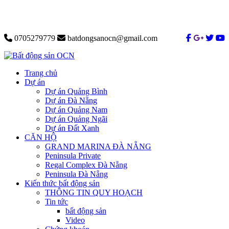
0705279779
batdongsanocn@gmail.com
Trang chủ
Dự án
Dự án Quảng Bình
Dự án Đà Nẵng
Dự án Quảng Nam
Dự án Quảng Ngãi
Dự án Đất Xanh
CĂN HỘ
GRAND MARINA ĐÀ NẴNG
Peninsula Private
Regal Complex Đà Nẵng
Peninsula Đà Nẵng
Kiến thức bất động sản
THÔNG TIN QUY HOẠCH
Tin tức
bất động sản
Video