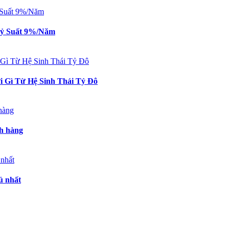
 Tỷ Suất 9%/Năm
 Gì Từ Hệ Sinh Thái Tỷ Đô
ch hàng
ủ nhất