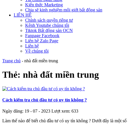
Kiến thức Marketing
Chia sẽ kinh nghiệm môi giới bất động sản
LIÊN HỆ
Chính sách quyền riêng tư
Kênh Youtube chúng tôi
Tiktok Bất động sản OCN
Fanpage Facebook
Liên hệ Zalo Page
Liên hệ
Về chúng tôi
Trang chủ
-
nhà đất miền trung
Thẻ:
nhà đất miền trung
Cách kiểm tra chủ đầu tư có uy tín không ?
Ngày đăng: 19 - 07 - 2023
Lượt xem: 633
Làm thế nào để biết chủ đầu tư có uy tín không ? Dưới đây là một số 