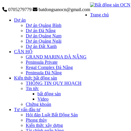
0705279779
batdongsanocn@gmail.com
Trang chủ
Dự án
Dự án Quảng Bình
Dự án Đà Nẵng
Dự án Quảng Nam
Dự án Quảng Ngãi
Dự án Đất Xanh
CĂN HỘ
GRAND MARINA ĐÀ NẴNG
Peninsula Private
Regal Complex Đà Nẵng
Peninsula Đà Nẵng
Kiến thức bất động sản
THÔNG TIN QUY HOẠCH
Tin tức
bất động sản
Video
Chứng khoán
Tư vấn đầu tư
Hỏi đáp Luật Bất Động Sản
Phong thủy
Kiến thức xây dựng
Tài chính ngân hàng