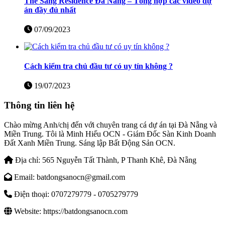
The Sang Residence Đà Nẵng – Tổng hợp các video dự
án đầy đủ nhất
07/09/2023
Cách kiểm tra chủ đầu tư có uy tín không ?
19/07/2023
Thông tin liên hệ
Chào mừng Anh/chị đến với chuyên trang cá dự án tại Đà Nẵng và
Miền Trung. Tôi là Minh Hiếu OCN - Giám Đốc Sàn Kinh Doanh
Đất Xanh Miền Trung. Sáng lập Bất Động Sản OCN.
Địa chỉ:
565 Nguyễn Tất Thành, P Thanh Khê, Đà Nẵng
Email:
batdongsanocn@gmail.com
Điện thoại:
0707279779 - 0705279779
Website:
https://batdongsanocn.com