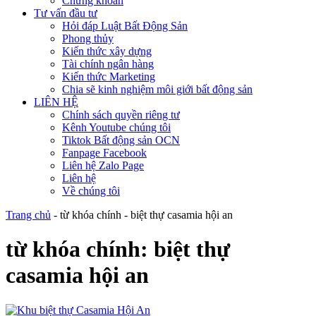
Chứng khoán
Tư vấn đầu tư
Hỏi đáp Luật Bất Động Sản
Phong thủy
Kiến thức xây dựng
Tài chính ngân hàng
Kiến thức Marketing
Chia sẽ kinh nghiệm môi giới bất động sản
LIÊN HỆ
Chính sách quyền riêng tư
Kênh Youtube chúng tôi
Tiktok Bất động sản OCN
Fanpage Facebook
Liên hệ Zalo Page
Liên hệ
Về chúng tôi
Trang chủ
-
từ khóa chính
-
biệt thự casamia hội an
từ khóa chính:
biệt thự
casamia hội an