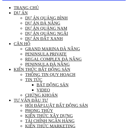
TRANG CHỦ
DỰ ÁN
DỰ ÁN QUẢNG BÌNH
DỰ ÁN ĐÀ NẴNG
DỰ ÁN QUẢNG NAM
DỰ ÁN QUẢNG NGÃI
DỰ ÁN ĐẤT XANH
CĂN HỘ
GRAND MARINA ĐÀ NẴNG
PENINSULA PRIVATE
REGAL COMPLEX ĐÀ NẴNG
PENINSULA ĐÀ NẴNG
KIẾN THỨC BẤT ĐỘNG SẢN
THÔNG TIN QUY HOẠCH
TIN TỨC
BẤT ĐỘNG SẢN
VIDEO
CHỨNG KHOÁN
TƯ VẤN ĐẦU TƯ
HỎI ĐÁP LUẬT BẤT ĐỘNG SẢN
PHONG THỦY
KIẾN THỨC XÂY DỰNG
TÀI CHÍNH NGÂN HÀNG
KIẾN THỨC MARKETING