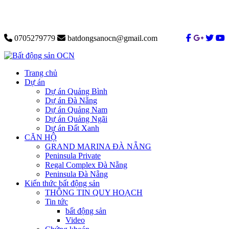
0705279779
batdongsanocn@gmail.com
Trang chủ
Dự án
Dự án Quảng Bình
Dự án Đà Nẵng
Dự án Quảng Nam
Dự án Quảng Ngãi
Dự án Đất Xanh
CĂN HỘ
GRAND MARINA ĐÀ NẴNG
Peninsula Private
Regal Complex Đà Nẵng
Peninsula Đà Nẵng
Kiến thức bất động sản
THÔNG TIN QUY HOẠCH
Tin tức
bất động sản
Video