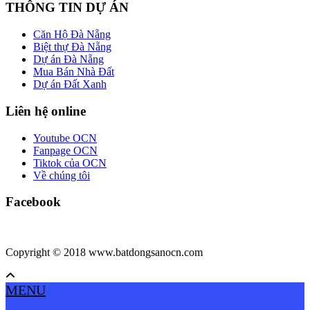
THÔNG TIN DỰ ÁN
Căn Hộ Đà Nẵng
Biệt thự Đà Nẵng
Dự án Đà Nẵng
Mua Bán Nhà Đất
Dự án Đất Xanh
Liên hệ online
Youtube OCN
Fanpage OCN
Tiktok của OCN
Về chúng tôi
Facebook
Copyright © 2018 www.batdongsanocn.com
MENU