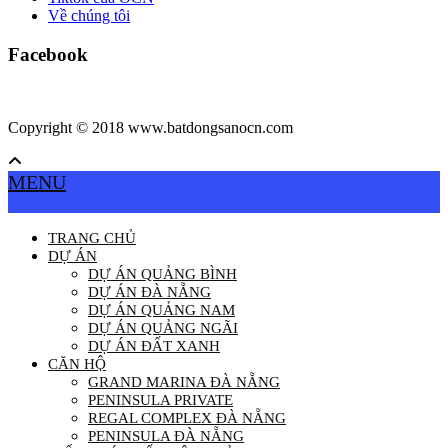
Về chúng tôi
Facebook
Copyright © 2018 www.batdongsanocn.com
MENU
TRANG CHỦ
DỰ ÁN
DỰ ÁN QUẢNG BÌNH
DỰ ÁN ĐÀ NẴNG
DỰ ÁN QUẢNG NAM
DỰ ÁN QUẢNG NGÃI
DỰ ÁN ĐẤT XANH
CĂN HỘ
GRAND MARINA ĐÀ NẴNG
PENINSULA PRIVATE
REGAL COMPLEX ĐÀ NẴNG
PENINSULA ĐÀ NẴNG