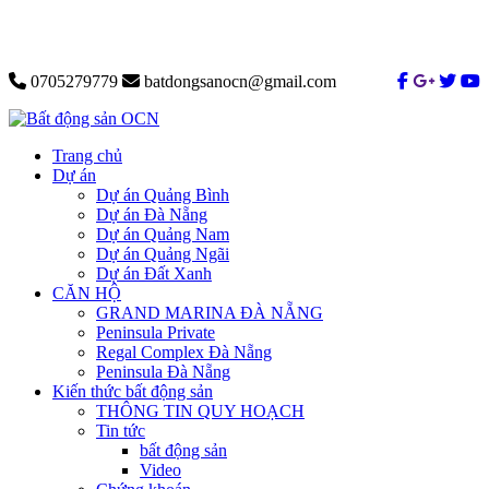
0705279779
batdongsanocn@gmail.com
Trang chủ
Dự án
Dự án Quảng Bình
Dự án Đà Nẵng
Dự án Quảng Nam
Dự án Quảng Ngãi
Dự án Đất Xanh
CĂN HỘ
GRAND MARINA ĐÀ NẴNG
Peninsula Private
Regal Complex Đà Nẵng
Peninsula Đà Nẵng
Kiến thức bất động sản
THÔNG TIN QUY HOẠCH
Tin tức
bất động sản
Video