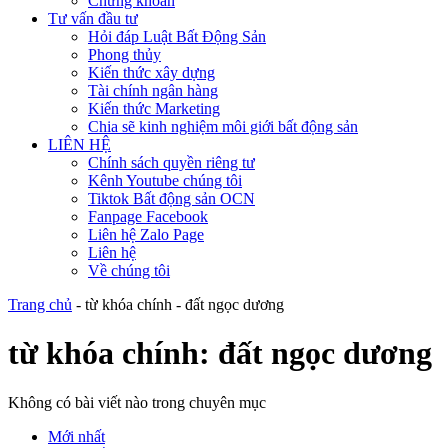
Chứng khoán
Tư vấn đầu tư
Hỏi đáp Luật Bất Động Sản
Phong thủy
Kiến thức xây dựng
Tài chính ngân hàng
Kiến thức Marketing
Chia sẽ kinh nghiệm môi giới bất động sản
LIÊN HỆ
Chính sách quyền riêng tư
Kênh Youtube chúng tôi
Tiktok Bất động sản OCN
Fanpage Facebook
Liên hệ Zalo Page
Liên hệ
Về chúng tôi
Trang chủ
-
từ khóa chính
-
đất ngọc dương
từ khóa chính:
đất ngọc dương
Không có bài viết nào trong chuyên mục
Mới nhất