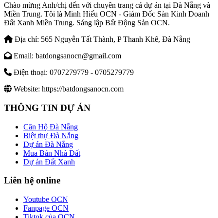
Chào mừng Anh/chị đến với chuyên trang cá dự án tại Đà Nẵng và
Miền Trung. Tôi là Minh Hiếu OCN - Giám Đốc Sàn Kinh Doanh
Đất Xanh Miền Trung. Sáng lập Bất Động Sản OCN.
Địa chỉ:
565 Nguyễn Tất Thành, P Thanh Khê, Đà Nẵng
Email:
batdongsanocn@gmail.com
Điện thoại:
0707279779 - 0705279779
Website:
https://batdongsanocn.com
THÔNG TIN DỰ ÁN
Căn Hộ Đà Nẵng
Biệt thự Đà Nẵng
Dự án Đà Nẵng
Mua Bán Nhà Đất
Dự án Đất Xanh
Liên hệ online
Youtube OCN
Fanpage OCN
Tiktok của OCN