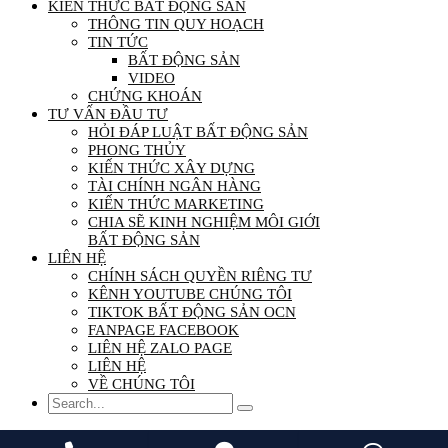
KIẾN THỨC BẤT ĐỘNG SẢN
THÔNG TIN QUY HOẠCH
TIN TỨC
BẤT ĐỘNG SẢN
VIDEO
CHỨNG KHOÁN
TƯ VẤN ĐẦU TƯ
HỎI ĐÁP LUẬT BẤT ĐỘNG SẢN
PHONG THỦY
KIẾN THỨC XÂY DỰNG
TÀI CHÍNH NGÂN HÀNG
KIẾN THỨC MARKETING
CHIA SẼ KINH NGHIỆM MÔI GIỚI
BẤT ĐỘNG SẢN
LIÊN HỆ
CHÍNH SÁCH QUYỀN RIÊNG TƯ
KÊNH YOUTUBE CHÚNG TÔI
TIKTOK BẤT ĐỘNG SẢN OCN
FANPAGE FACEBOOK
LIÊN HỆ ZALO PAGE
LIÊN HỆ
VỀ CHÚNG TÔI