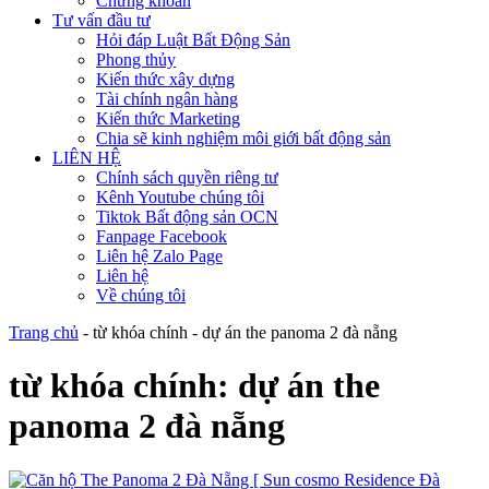
Chứng khoán
Tư vấn đầu tư
Hỏi đáp Luật Bất Động Sản
Phong thủy
Kiến thức xây dựng
Tài chính ngân hàng
Kiến thức Marketing
Chia sẽ kinh nghiệm môi giới bất động sản
LIÊN HỆ
Chính sách quyền riêng tư
Kênh Youtube chúng tôi
Tiktok Bất động sản OCN
Fanpage Facebook
Liên hệ Zalo Page
Liên hệ
Về chúng tôi
Trang chủ
-
từ khóa chính
-
dự án the panoma 2 đà nẵng
từ khóa chính:
dự án the
panoma 2 đà nẵng