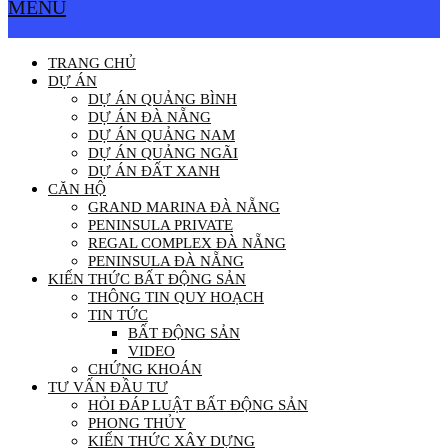
MENU
TRANG CHỦ
DỰ ÁN
DỰ ÁN QUẢNG BÌNH
DỰ ÁN ĐÀ NẴNG
DỰ ÁN QUẢNG NAM
DỰ ÁN QUẢNG NGÃI
DỰ ÁN ĐẤT XANH
CĂN HỘ
GRAND MARINA ĐÀ NẴNG
PENINSULA PRIVATE
REGAL COMPLEX ĐÀ NẴNG
PENINSULA ĐÀ NẴNG
KIẾN THỨC BẤT ĐỘNG SẢN
THÔNG TIN QUY HOẠCH
TIN TỨC
BẤT ĐỘNG SẢN
VIDEO
CHỨNG KHOÁN
TƯ VẤN ĐẦU TƯ
HỎI ĐÁP LUẬT BẤT ĐỘNG SẢN
PHONG THỦY
KIẾN THỨC XÂY DỰNG