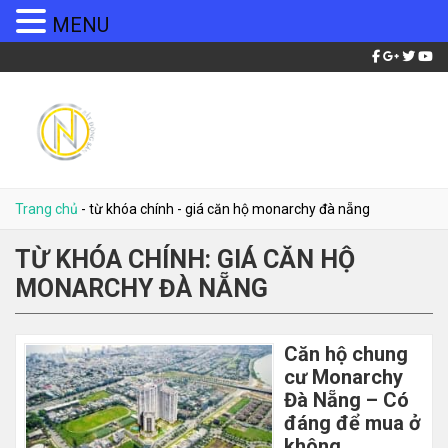
MENU
Trang chủ
-
từ khóa chính
-
giá căn hộ monarchy đà nẵng
TỪ KHÓA CHÍNH:
GIÁ CĂN HỘ
MONARCHY ĐÀ NẴNG
Căn hộ chung
cư Monarchy
Đà Nẵng – Có
đáng để mua ở
không