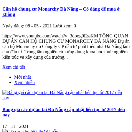
Căn hộ chung cư Monarchy Đà Nẵng – Có đáng để mua ở
không
Ngày đăng: 08 - 05 - 2021
Lượt xem: 0
https://www.youtube.com/watch?v=3doog0EssKM TỔNG QUAN
DỰ ÁN CĂN HỘ CHUNG CƯ MONARCHY ĐÀ NẴNG Dự án
căn hộ Monarchy do Công ty CP đầu tư phát triển nhà Đà Nẵng làm
chủ đầu tư. Trung tâm nghiên cứu ứng dụng khoa học thực nghiệm
kiến trúc và xây dựng của trường...
Xem chi tiết
Mới nhất
Xem nhiều
Bảng giá các dự án tại Đà Nẵng cập nhật liên tục từ 2017 đến
nay
17 - 11 - 2021