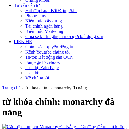
Chứng khoán
Tư vấn đầu tư
Hỏi đáp Luật Bất Động Sản
Phong thủy
Kiến thức xây dựng
Tài chính ngân hàng
Kiến thức Marketing
Chia sẽ kinh nghiệm môi giới bất động sản
LIÊN HỆ
Chính sách quyền riêng tư
Kênh Youtube chúng tôi
Tiktok Bất động sản OCN
Fanpage Facebook
Liên hệ Zalo Page
Liên hệ
Về chúng tôi
Trang chủ
-
từ khóa chính
-
monarchy đà nẵng
từ khóa chính:
monarchy đà
nẵng