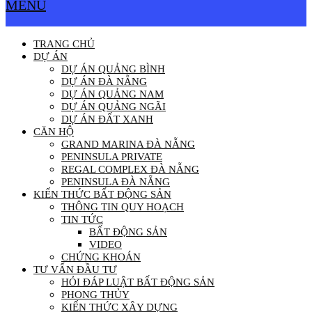
MENU
TRANG CHỦ
DỰ ÁN
DỰ ÁN QUẢNG BÌNH
DỰ ÁN ĐÀ NẴNG
DỰ ÁN QUẢNG NAM
DỰ ÁN QUẢNG NGÃI
DỰ ÁN ĐẤT XANH
CĂN HỘ
GRAND MARINA ĐÀ NẴNG
PENINSULA PRIVATE
REGAL COMPLEX ĐÀ NẴNG
PENINSULA ĐÀ NẴNG
KIẾN THỨC BẤT ĐỘNG SẢN
THÔNG TIN QUY HOẠCH
TIN TỨC
BẤT ĐỘNG SẢN
VIDEO
CHỨNG KHOÁN
TƯ VẤN ĐẦU TƯ
HỎI ĐÁP LUẬT BẤT ĐỘNG SẢN
PHONG THỦY
KIẾN THỨC XÂY DỰNG