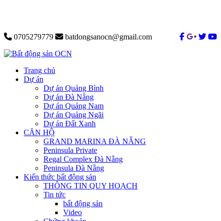
0705279779
batdongsanocn@gmail.com
Trang chủ
Dự án
Dự án Quảng Bình
Dự án Đà Nẵng
Dự án Quảng Nam
Dự án Quảng Ngãi
Dự án Đất Xanh
CĂN HỘ
GRAND MARINA ĐÀ NẴNG
Peninsula Private
Regal Complex Đà Nẵng
Peninsula Đà Nẵng
Kiến thức bất động sản
THÔNG TIN QUY HOẠCH
Tin tức
bất động sản
Video