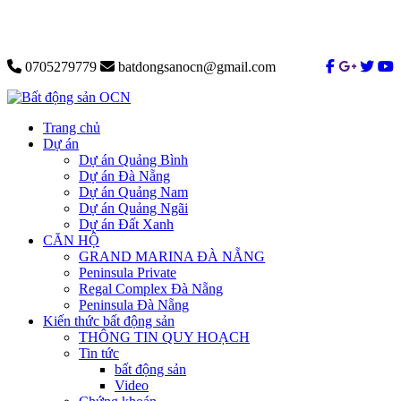
0705279779
batdongsanocn@gmail.com
Trang chủ
Dự án
Dự án Quảng Bình
Dự án Đà Nẵng
Dự án Quảng Nam
Dự án Quảng Ngãi
Dự án Đất Xanh
CĂN HỘ
GRAND MARINA ĐÀ NẴNG
Peninsula Private
Regal Complex Đà Nẵng
Peninsula Đà Nẵng
Kiến thức bất động sản
THÔNG TIN QUY HOẠCH
Tin tức
bất động sản
Video