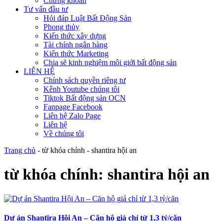
Chứng khoán
Tư vấn đầu tư
Hỏi đáp Luật Bất Động Sản
Phong thủy
Kiến thức xây dựng
Tài chính ngân hàng
Kiến thức Marketing
Chia sẽ kinh nghiệm môi giới bất động sản
LIÊN HỆ
Chính sách quyền riêng tư
Kênh Youtube chúng tôi
Tiktok Bất động sản OCN
Fanpage Facebook
Liên hệ Zalo Page
Liên hệ
Về chúng tôi
Trang chủ
-
từ khóa chính
-
shantira hội an
từ khóa chính:
shantira hội an
Dự án Shantira Hội An – Căn hộ giá chỉ từ 1,3 tỷ/căn