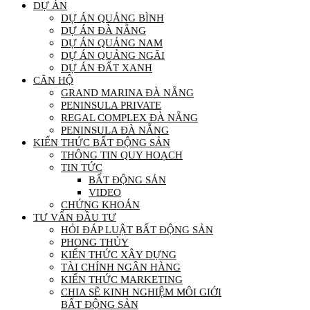
DỰ ÁN
DỰ ÁN QUẢNG BÌNH
DỰ ÁN ĐÀ NẴNG
DỰ ÁN QUẢNG NAM
DỰ ÁN QUẢNG NGÃI
DỰ ÁN ĐẤT XANH
CĂN HỘ
GRAND MARINA ĐÀ NẴNG
PENINSULA PRIVATE
REGAL COMPLEX ĐÀ NẴNG
PENINSULA ĐÀ NẴNG
KIẾN THỨC BẤT ĐỘNG SẢN
THÔNG TIN QUY HOẠCH
TIN TỨC
BẤT ĐỘNG SẢN
VIDEO
CHỨNG KHOÁN
TƯ VẤN ĐẦU TƯ
HỎI ĐÁP LUẬT BẤT ĐỘNG SẢN
PHONG THỦY
KIẾN THỨC XÂY DỰNG
TÀI CHÍNH NGÂN HÀNG
KIẾN THỨC MARKETING
CHIA SẼ KINH NGHIỆM MÔI GIỚI
BẤT ĐỘNG SẢN