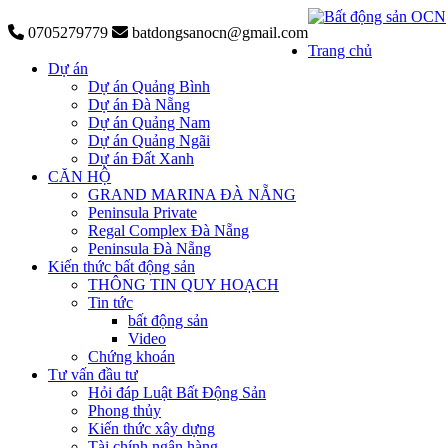
0705279779
batdongsanocn@gmail.com
Trang chủ
Dự án
Dự án Quảng Bình
Dự án Đà Nẵng
Dự án Quảng Nam
Dự án Quảng Ngãi
Dự án Đất Xanh
CĂN HỘ
GRAND MARINA ĐÀ NẴNG
Peninsula Private
Regal Complex Đà Nẵng
Peninsula Đà Nẵng
Kiến thức bất động sản
THÔNG TIN QUY HOẠCH
Tin tức
bất động sản
Video
Chứng khoán
Tư vấn đầu tư
Hỏi đáp Luật Bất Động Sản
Phong thủy
Kiến thức xây dựng
Tài chính ngân hàng