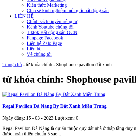
Kiến thức Marketing
Chia sẽ kinh nghiệm môi giới bất động sản
LIÊN HỆ
Chính sách quyền riêng tư
Kênh Youtube chúng tôi
Tiktok Bất động sản OCN
Fanpage Facebook
Liên hệ Zalo Page
Liên hệ
Về chúng tôi
Trang chủ
-
từ khóa chính
-
Shophouse pavillon đất xanh
từ khóa chính:
Shophouse pavil
Regal Pavillon Đà Nẵng By Đất Xanh Miền Trung
Ngày đăng: 15 - 03 - 2023
Lượt xem: 0
Regal Pavillon Đà Nẵng là dự án thuộc quỹ đất nhà ở thấp tầng duy n
được hoàn thiện chuẩn 5 sao...