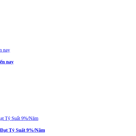
đến nay
n Đạt Tỷ Suất 9%/Năm