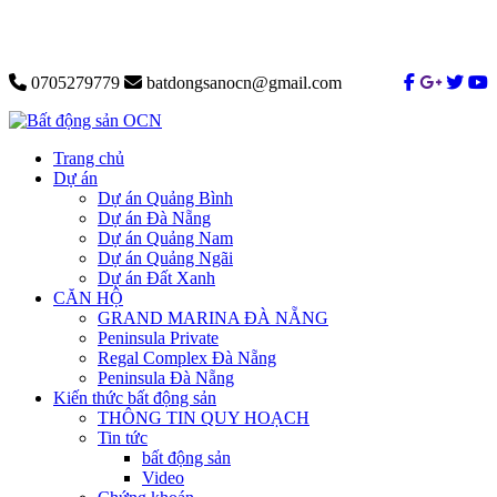
0705279779
batdongsanocn@gmail.com
Trang chủ
Dự án
Dự án Quảng Bình
Dự án Đà Nẵng
Dự án Quảng Nam
Dự án Quảng Ngãi
Dự án Đất Xanh
CĂN HỘ
GRAND MARINA ĐÀ NẴNG
Peninsula Private
Regal Complex Đà Nẵng
Peninsula Đà Nẵng
Kiến thức bất động sản
THÔNG TIN QUY HOẠCH
Tin tức
bất động sản
Video