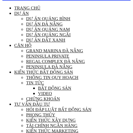
TRANG CHỦ
DỰ ÁN
DỰ ÁN QUẢNG BÌNH
DỰ ÁN ĐÀ NẴNG
DỰ ÁN QUẢNG NAM
DỰ ÁN QUẢNG NGÃI
DỰ ÁN ĐẤT XANH
CĂN HỘ
GRAND MARINA ĐÀ NẴNG
PENINSULA PRIVATE
REGAL COMPLEX ĐÀ NẴNG
PENINSULA ĐÀ NẴNG
KIẾN THỨC BẤT ĐỘNG SẢN
THÔNG TIN QUY HOẠCH
TIN TỨC
BẤT ĐỘNG SẢN
VIDEO
CHỨNG KHOÁN
TƯ VẤN ĐẦU TƯ
HỎI ĐÁP LUẬT BẤT ĐỘNG SẢN
PHONG THỦY
KIẾN THỨC XÂY DỰNG
TÀI CHÍNH NGÂN HÀNG
KIẾN THỨC MARKETING