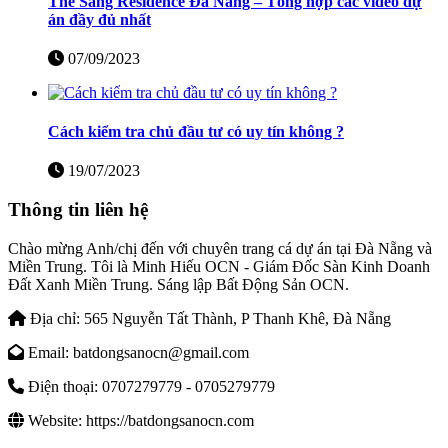
The Sang Residence Đà Nẵng – Tổng hợp các video dự
án đầy đủ nhất
07/09/2023
Cách kiểm tra chủ đầu tư có uy tín không ?
19/07/2023
Thông tin liên hệ
Chào mừng Anh/chị đến với chuyên trang cá dự án tại Đà Nẵng và
Miền Trung. Tôi là Minh Hiếu OCN - Giám Đốc Sàn Kinh Doanh
Đất Xanh Miền Trung. Sáng lập Bất Động Sản OCN.
Địa chỉ:
565 Nguyễn Tất Thành, P Thanh Khê, Đà Nẵng
Email:
batdongsanocn@gmail.com
Điện thoại:
0707279779 - 0705279779
Website:
https://batdongsanocn.com