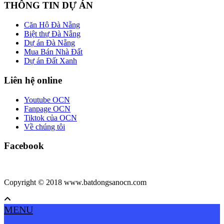
THÔNG TIN DỰ ÁN
Căn Hộ Đà Nẵng
Biệt thự Đà Nẵng
Dự án Đà Nẵng
Mua Bán Nhà Đất
Dự án Đất Xanh
Liên hệ online
Youtube OCN
Fanpage OCN
Tiktok của OCN
Về chúng tôi
Facebook
Copyright © 2018 www.batdongsanocn.com
MENU