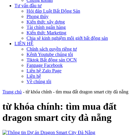
Chứng khoán
Tư vấn đầu tư
Hỏi đáp Luật Bất Động Sản
Phong thủy
Kiến thức xây dựng
Tài chính ngân hàng
Kiến thức Marketing
Chia sẽ kinh nghiệm môi giới bất động sản
LIÊN HỆ
Chính sách quyền riêng tư
Kênh Youtube chúng tôi
Tiktok Bất động sản OCN
Fanpage Facebook
Liên hệ Zalo Page
Liên hệ
Về chúng tôi
Trang chủ
-
từ khóa chính
-
tìm mua đất dragon smart city đà nẵng
từ khóa chính:
tìm mua đất
dragon smart city đà nẵng