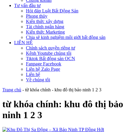
Chứng khoán
Tư vấn đầu tư
Hỏi đáp Luật Bất Động Sản
Phong thủy
Kiến thức xây dựng
Tài chính ngân hàng
Kiến thức Marketing
Chia sẽ kinh nghiệm môi giới bất động sản
LIÊN HỆ
Chính sách quyền riêng tư
Kênh Youtube chúng tôi
Tiktok Bất động sản OCN
Fanpage Facebook
Liên hệ Zalo Page
Liên hệ
Về chúng tôi
Trang chủ
-
từ khóa chính
-
khu đô thị bảo ninh 1 2 3
từ khóa chính:
khu đô thị bảo
ninh 1 2 3