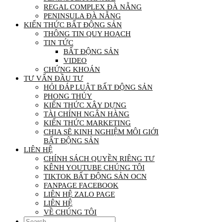
REGAL COMPLEX ĐÀ NẴNG
PENINSULA ĐÀ NẴNG
KIẾN THỨC BẤT ĐỘNG SẢN
THÔNG TIN QUY HOẠCH
TIN TỨC
BẤT ĐỘNG SẢN
VIDEO
CHỨNG KHOÁN
TƯ VẤN ĐẦU TƯ
HỎI ĐÁP LUẬT BẤT ĐỘNG SẢN
PHONG THỦY
KIẾN THỨC XÂY DỰNG
TÀI CHÍNH NGÂN HÀNG
KIẾN THỨC MARKETING
CHIA SẼ KINH NGHIỆM MÔI GIỚI
BẤT ĐỘNG SẢN
LIÊN HỆ
CHÍNH SÁCH QUYỀN RIÊNG TƯ
KÊNH YOUTUBE CHÚNG TÔI
TIKTOK BẤT ĐỘNG SẢN OCN
FANPAGE FACEBOOK
LIÊN HỆ ZALO PAGE
LIÊN HỆ
VỀ CHÚNG TÔI