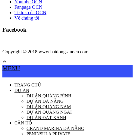
Youtube OCN
Fanpage OCN
Tiktok của OCN
Về chúng tôi
Facebook
Copyright © 2018 www.batdongsanocn.com
MENU
TRANG CHỦ
DỰ ÁN
DỰ ÁN QUẢNG BÌNH
DỰ ÁN ĐÀ NẴNG
DỰ ÁN QUẢNG NAM
DỰ ÁN QUẢNG NGÃI
DỰ ÁN ĐẤT XANH
CĂN HỘ
GRAND MARINA ĐÀ NẴNG
PENINSULA PRIVATE