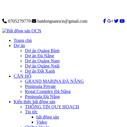
0705279779
batdongsanocn@gmail.com
Trang chủ
Dự án
Dự án Quảng Bình
Dự án Đà Nẵng
Dự án Quảng Nam
Dự án Quảng Ngãi
Dự án Đất Xanh
CĂN HỘ
GRAND MARINA ĐÀ NẴNG
Peninsula Private
Regal Complex Đà Nẵng
Peninsula Đà Nẵng
Kiến thức bất động sản
THÔNG TIN QUY HOẠCH
Tin tức
bất động sản
Video